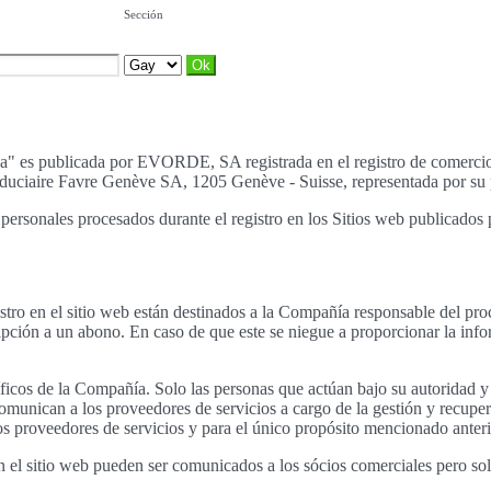
Sección
ítica" es publicada por EVORDE, SA registrada en el registro de come
iduciaire Favre Genève SA, 1205 Genève - Suisse, representada por su p
tos personales procesados durante el registro en los Sitios web publicad
stro en el sitio web están destinados a la Compañía responsable del pro
ripción a un abono. En caso de que este se niegue a proporcionar la infor
cíficos de la Compañía. Solo las personas que actúan bajo su autoridad 
munican a los proveedores de servicios a cargo de la gestión y recupe
 proveedores de servicios y para el único propósito mencionado anter
 en el sitio web pueden ser comunicados a los sócios comerciales pero s