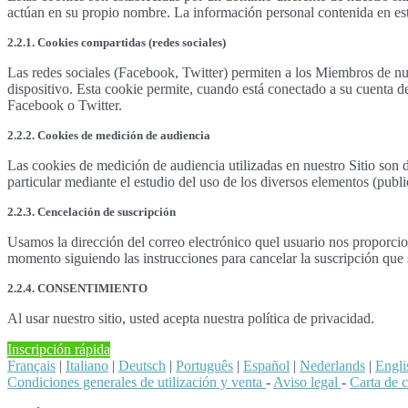
actúan en su propio nombre. La información personal contenida en est
2.2.1. Cookies compartidas (redes sociales)
Las redes sociales (Facebook, Twitter) permiten a los Miembros de nu
dispositivo. Esta cookie permite, cuando está conectado a su cuenta d
Facebook o Twitter.
2.2.2. Cookies de medición de audiencia
Las cookies de medición de audiencia utilizadas en nuestro Sitio son d
particular mediante el estudio del uso de los diversos elementos (publi
2.2.3. Cencelación de suscripción
Usamos la dirección del correo electrónico quel usuario nos proporcion
momento siguiendo las instrucciones para cancelar la suscripción que s
2.2.4. CONSENTIMIENTO
Al usar nuestro sitio, usted acepta nuestra política de privacidad.
Inscripción rápida
Français
|
Italiano
|
Deutsch
|
Português
|
Español
|
Nederlands
|
Engli
Condiciones generales de utilización y venta
-
Aviso legal
-
Carta de 