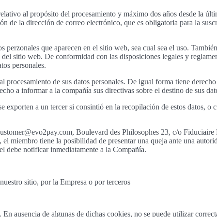
elativo al propósito del procesamiento y máximo dos años desde la últim
de la dirección de correo electrónico, que es obligatoria para la susc
atos perzonales que aparecen en el sitio web, sea cual sea el uso. Tambié
 del sitio web. De conformidad con las disposiciones legales y reglamen
atos personales.
l procesamiento de sus datos personales. De igual forma tiene derecho a
ho a informar a la compañía sus directivas sobre el destino de sus dat
se exporten a un tercer si consintió en la recopilación de estos datos, 
stomer@evo2pay.com, Boulevard des Philosophes 23, c/o Fiduciaire Fa
 el miembro tiene la posibilidad de presentar una queja ante una autor
, el debe notificar inmediatamente a la Compañía.
nuestro sitio, por la Empresa o por terceros
 En ausencia de algunas de dichas cookies, no se puede utilizar correcta