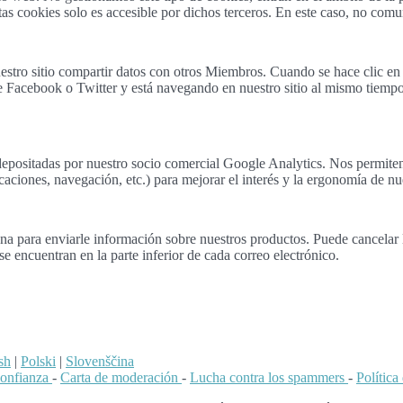
as cookies solo es accesible por dichos terceros. En este caso, no com
estro sitio compartir datos con otros Miembros. Cuando se hace clic en
e Facebook o Twitter y está navegando en nuestro sitio al mismo tiempo, 
epositadas por nuestro socio comercial Google Analytics. Nos permiten a
caciones, navegación, etc.) para mejorar el interés y la ergonomía de nue
a para enviarle información sobre nuestros productos. Puede cancelar la
e encuentran en la parte inferior de cada correo electrónico.
sh
|
Polski
|
Slovenščina
confianza
-
Carta de moderación
-
Lucha contra los spammers
-
Polític